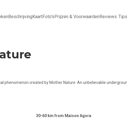
eken
Beschrijving
Kaart
Foto's
Prijzen & Voorwaarden
Reviews
Tip
ature
ical phenomenon created by Mother Nature. An unbelievable underground
30-60 km from Maison Agora