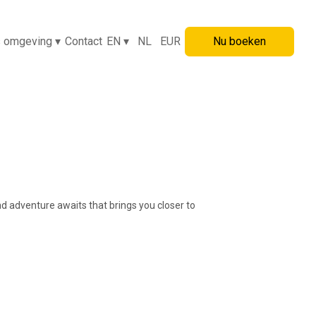
s omgeving
▾
Contact
EN
▾
NL
EUR
Nu boeken
 adventure awaits that brings you closer to