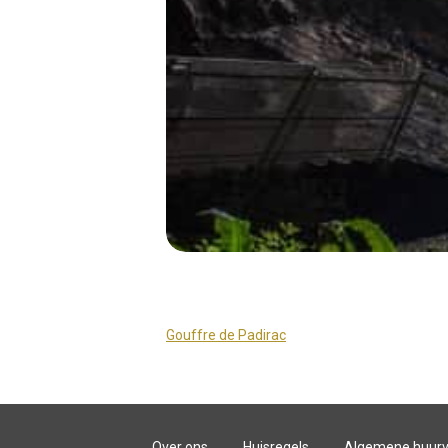
Gouffre de Padirac
Over ons
Huisregels
Algemene huur