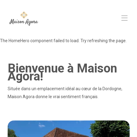
The HomeHero component failed to load. Try refreshing the page.
Réservation directe
Détails
Carte
Bienvenue à Maison
Photos
Prix & Conditions
Agora!
Avis
Choses à faire
▾
Située dans un emplacement idéal au cœur de la Dordogne,
Contact
Maison Agora donne le vrai sentiment français.
FR
▾